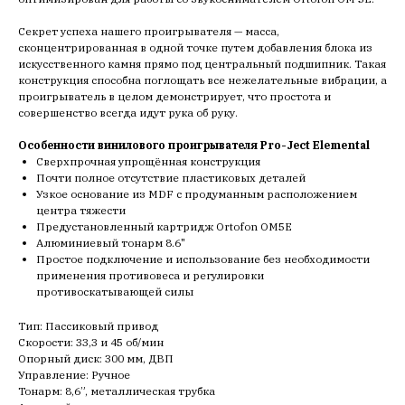
Секрет успеха нашего проигрывателя — масса,
сконцентрированная в одной точке путем добавления блока из
искусственного камня прямо под центральный подшипник. Такая
конструкция способна поглощать все нежелательные вибрации, а
проигрыватель в целом демонстрирует, что простота и
совершенство всегда идут рука об руку.
Особенности винилового проигрывателя Pro-Ject Elemental
Сверхпрочная упрощённая конструкция
Почти полное отсутствие пластиковых деталей
Узкое основание из MDF с продуманным расположением
центра тяжести
Предустановленный картридж Ortofon OM5E
Алюминиевый тонарм 8.6"
Простое подключение и использование без необходимости
применения противовеса и регулировки
противоскатывающей силы
Тип: Пассиковый привод
Скорости: 33,3 и 45 об/мин
Опорный диск: 300 мм, ДВП
Управление: Ручное
Тонарм: 8,6”, металлическая трубка