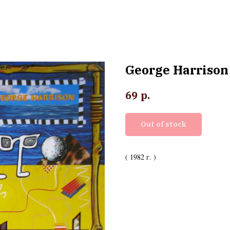
George Harrison
р.
69
Out of stock
( 1982 г. )