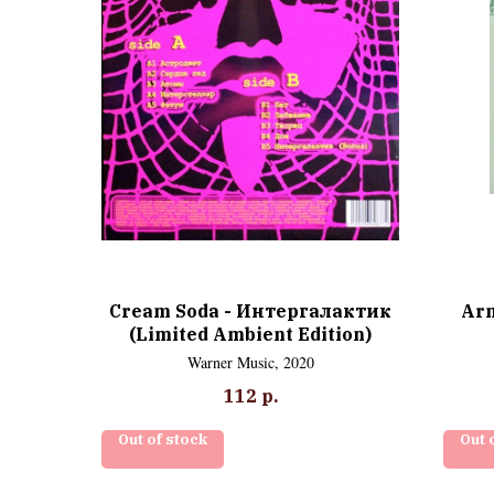
Cream Soda - Интергалактик
Arm
(Limited Ambient Edition)
Warner Music, 2020
112
р.
Out of stock
Out 