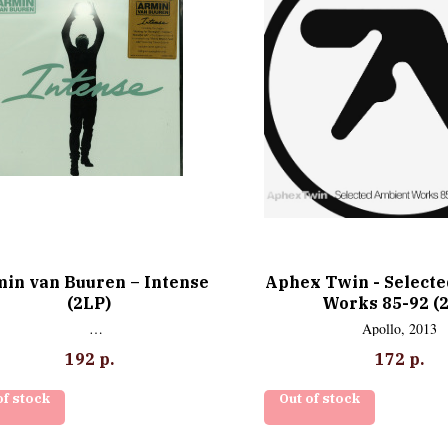
in van Buuren – Intense
Aphex Twin - Select
(2LP)
Works 85-92 (
Apollo, 2013
Music On Vinyl
192
р.
172
р.
of stock
Out of stock