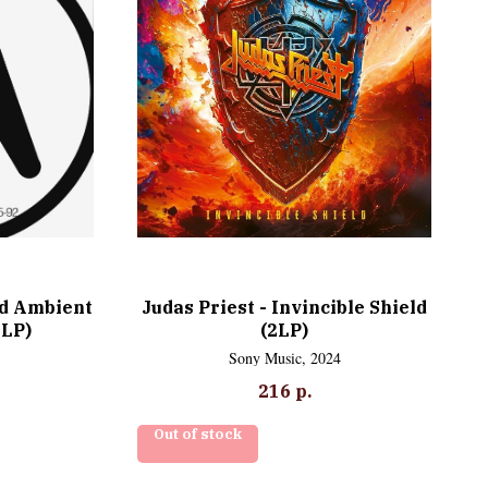
ed Ambient
Judas Priest - Invincible Shield
2LP)
(2LP)
Sony Music, 2024
216
р.
Out of stock