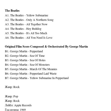
The Beatles
A1. The Beatles - Yellow Submarine
A2. The Beatles - Only A Northern Song
A3. The Beatles - All Together Now
A4. The Beatles - Hey Bulldog
A5. The Beatles - It's All Too Much
A6. The Beatles - All You Need Is Love
Original Film Score Composed & Orchestrated By George Martin
B1. George Martin - Pepperland
B2. George Martin - Sea Of Time
B3. George Martin - Sea Of Holes
B4. George Martin - Sea Of Monsters
B5. George Martin - March Of The Meanies
B6. George Martin - Pepperland Laid Waste
B7. George Martin - Yellow Submarine In Pepperland
Жанр: Rock
Жанр: Pop
Жанр: Rock
Лейбл: Apple Records
Год релиза: 1969