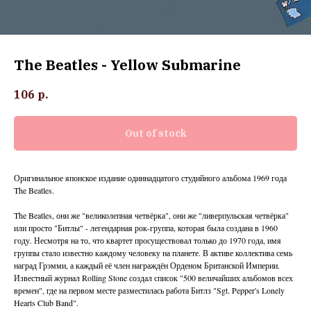
The Beatles - Yellow Submarine
106
р.
Out of stock
Оригинальное японское издание одиннадцатого студийного альбома 1969 года
The Beatles.
The Beatles, они же "великолепная четвёрка", они же "ливерпульская четвёрка"
или просто "Битлы" - легендарная рок-группа, которая была создана в 1960
году. Несмотря на то, что квартет просуществовал только до 1970 года, имя
группы стало известно каждому человеку на планете. В активе коллектива семь
наград Грэмми, а каждый её член награждён Орденом Британской Империи.
Известный журнал Rolling Stone создал список "500 величайших альбомов всех
времен", где на первом месте разместилась работа Битлз "Sgt. Pepper's Lonely
Hearts Club Band".