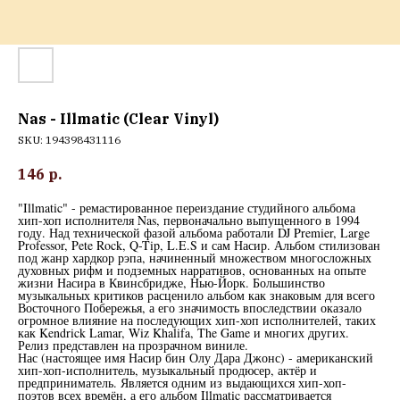
Nas - Illmatic (Clear Vinyl)
SKU:
194398431116
146
р.
"Illmatic" - ремастированное переиздание студийного альбома
хип-хоп исполнителя Nas, первоначально выпущенного в 1994
году. Над технической фазой альбома работали DJ Premier, Large
Professor, Pete Rock, Q-Tip, L.E.S и сам Насир. Альбом стилизован
под жанр хардкор рэпа, начиненный множеством многосложных
духовных рифм и подземных нарративов, основанных на опыте
жизни Насира в Квинсбридже, Нью-Йорк. Большинство
музыкальных критиков расценило альбом как знаковым для всего
Восточного Побережья, а его значимость впоследствии оказало
огромное влияние на последующих хип-хоп исполнителей, таких
как Kendrick Lamar, Wiz Khalifa, The Game и многих других.
Релиз представлен на прозрачном виниле.
Нас (настоящее имя Насир бин Олу Дара Джонс) - американский
хип-хоп-исполнитель, музыкальный продюсер, актёр и
предприниматель. Является одним из выдающихся хип-хоп-
поэтов всех времён, а его альбом Illmatic рассматривается