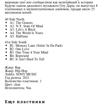
мировым хип-хоп-сообществом как величайший в истории.
Будучи сыном джазового музыканта Олу Дары, он выпустил 8
платиновых и мультиплатиновых альбомов, продав около 25
миллионов копий.
40 Side North
A1. The Genesis
A2. N.Y. State Of Mind
A3. Life's A Bitch
A4. The World Is Yours
A5. Halftime
41st Side South
B1. Memory Lane (Sittin' In Da Park)
B2. One Love
B3. One Time 4 Your Mind
B4. Represent
B5. It Ain't Hard To Tell
Жанр: Rap
Жанр: Hip-Hop
Лейбл: SONY MUSIC
Год релиза: 2021
Количество пластинок: 1
Цвет: clear
Исполнитель: Nas
Еще пластинки