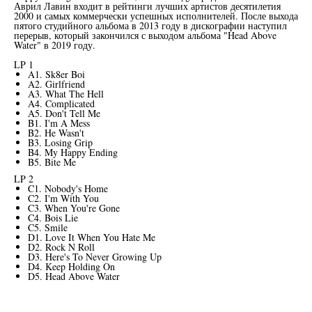
Аврил Лавин входит в рейтинги лучших артистов десятилетия
2000 и самых коммерчески успешных исполнителей. После выхода
пятого студийного альбома в 2013 году в дискографии наступил
перерыв, который закончился с выходом альбома "Head Above
Water" в 2019 году.
LP 1
A1. Sk8er Boi
A2. Girlfriend
A3. What The Hell
A4. Complicated
A5. Don't Tell Me
B1. I'm A Mess
B2. He Wasn't
B3. Losing Grip
B4. My Happy Ending
B5. Bite Me
LP 2
C1. Nobody's Home
C2. I'm With You
C3. When You're Gone
C4. Bois Lie
C5. Smile
D1. Love It When You Hate Me
D2. Rock N Roll
D3. Here's To Never Growing Up
D4. Keep Holding On
D5. Head Above Water