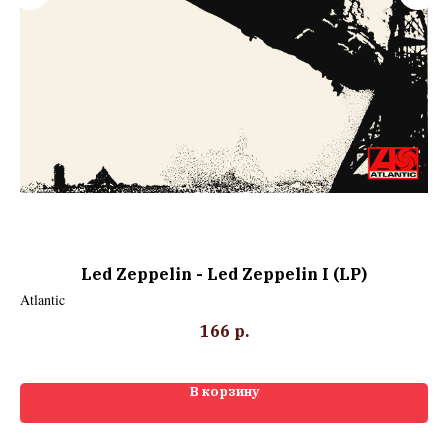
Led Zeppelin - Led Zeppelin I (LP)
Atlantic
Atl
166
р.
В корзину