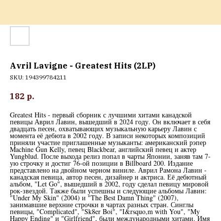
Avril Lavigne - Greatest Hits (2LP)
SKU:
194399784211
182
р.
Greatest Hits - первый сборник с лучшими хитами канадской
певицы Аврил Лавин, вышедший в 2024 году. Он включает в себя
двадцать песен, охватывающих музыкальную карьеру Лавин с
момента её дебюта в 2002 году. В записи некоторых композиций
приняли участие приглашенные музыканты: американский рэпер
Machine Gun Kelly, певец Blackbear, английский певец и актер
Yungblud. После выхода релиз попал в чарты Японии, заняв там 7-
ую строчку и достиг 76-ой позиции в Billboard 200. Издание
представлено на двойном черном виниле. Аврил Рамона Лавин -
канадская певица, автор песен, дизайнер и актриса. Её дебютный
альбом, "Let Go", вышедший в 2002, году сделал певицу мировой
рок-звездой. Также были успешны и следующие альбомы Лавин:
"Under My Skin" (2004) и "The Best Damn Thing" (2007),
занимавшие верхние строчки в чартах разных стран. Синглы
певицы, "Complicated", "Sk8er Boi", "I&rsquo,m with You", "My
Happy Ending" и "Girlfriend", были международными хитами. Имя