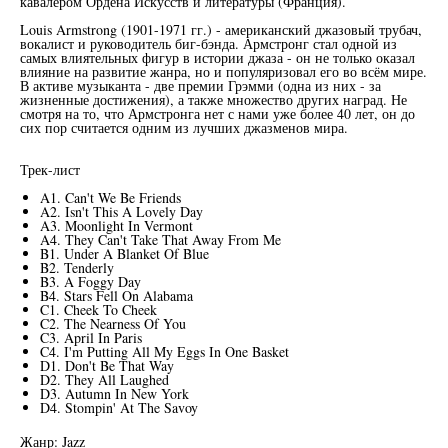
кавалером Ордена Искусств и литературы (Франция).
Louis Armstrong (1901-1971 гг.) - американский джазовый трубач,
вокалист и руководитель биг-бэнда. Армстронг стал одной из
самых влиятельных фигур в истории джаза - он не только оказал
влияние на развитие жанра, но и популяризовал его во всём мире.
В активе музыканта - две премии Грэмми (одна из них - за
жизненные достижения), а также множество других наград. Не
смотря на то, что Армстронга нет с нами уже более 40 лет, он до
сих пор считается одним из лучших джазменов мира.
Трек-лист
A1. Can't We Be Friends
A2. Isn't This A Lovely Day
A3. Moonlight In Vermont
A4. They Can't Take That Away From Me
B1. Under A Blanket Of Blue
B2. Tenderly
B3. A Foggy Day
B4. Stars Fell On Alabama
C1. Cheek To Cheek
C2. The Nearness Of You
C3. April In Paris
C4. I'm Putting All My Eggs In One Basket
D1. Don't Be That Way
D2. They All Laughed
D3. Autumn In New York
D4. Stompin' At The Savoy
Жанр: Jazz