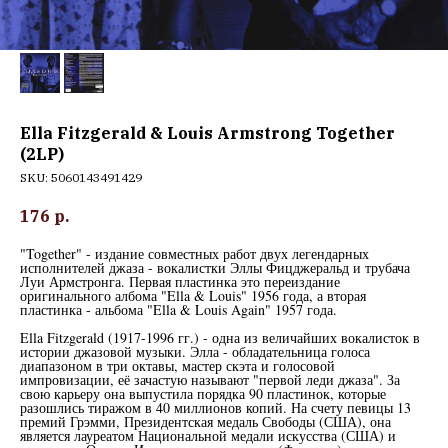
Ella Fitzgerald & Louis Armstrong Together
(2LP)
SKU:
5060143491429
176
р.
"Together" - издание совместных работ двух легендарных
исполнителей джаза - вокалистки Эллы Фицджеральд и трубача
Луи Армстронга. Первая пластинка это переиздание
оригинального албома "Ella & Louis" 1956 года, а вторая
пластинка - альбома "Ella & Louis Again" 1957 года.
Ella Fitzgerald (1917-1996 гг.) - одна из величайших вокалисток в
истории джазовой музыки. Элла - обладательница голоса
диапазоном в три октавы, мастер скэта и голосовой
импровизации, её зачастую называют "первой леди джаза". За
свою карьеру она выпустила порядка 90 пластинок, которые
разошлись тиражом в 40 миллионов копий. На счету певицы 13
премий Грэмми, Президентская медаль Свободы (США), она
является лауреатом Национальной медали искусства (США) и