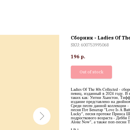
Сборник - Ladies Of The
SKU:
600753995068
196
р.
Out of stock
Ladies Of The 80s Collected - с
певиц, изданный в 2024 году. 
таких как: Уитни Хьюстон, Тиф
издание представлено на двойно
Среди песен данной коллекции -
песня Пэт Бенатар "Love Is A Bat
Lucky", песня протеже Принса Ше
подросткового возраста - Дебби 
Alone Now", а также поп-песни T
LP 1