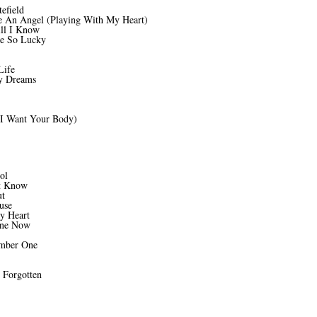
efield
e An Angel (Playing With My Heart)
ll I Know
Be So Lucky
Life
My Dreams
(I Want Your Body)
ol
't Know
ut
use
My Heart
lone Now
umber One
 Forgotten