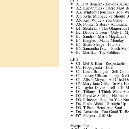
A1. Pat Benatar - Love Is A Batt
A2. Eurythmics - There Must B
A3. Whitney Houston - How Wi
A4. Kylie Minogue - I Should 
A5. Kim Wilde - You Came
A6. Pointer Sisters - Automatic
B1. Sheila E. - The Glamorous 
B2. Debbie Gibson - Only In 
B3. Sandra - Maria Magdalena
B4. Bangles - Manic Monday
B5. Sister Sledge - Frankie
B6. Samantha Fox - Touch Me 
B7. Martika - Toy Soldiers
LP 2
C1. Mel & Kim - Respectable
C2. Propaganda - Duel
C3. Laura Branigan - Self Contr
C4. Tracey Ullman - They Don
C5. Alison Moyet - All Cried O
C6. Mary Jane Girls - In My Ho
C7. Taylor Dayne - Tell It To 
D1. Tiffany - I Think We're A
D2. Pepsi & Shirlie - Heartache
D3. Princess - Say I'm Your N
D4. Paula Abdul - Straight Up
D5. T'Pau - Heart And Soul
D6. Amazulu - Too Good To Be
D7. Spagna - Call Me
Жанр: Pop