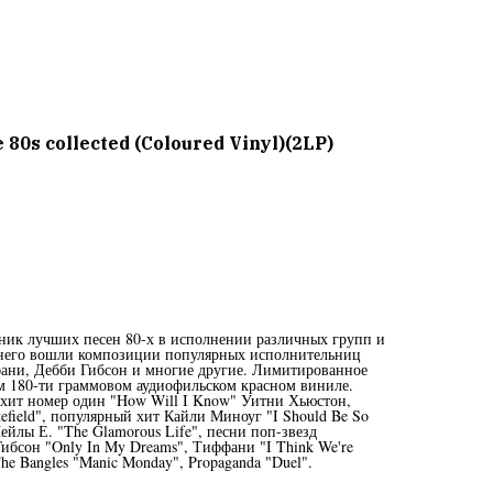
 80s сollected (Coloured Vinyl)(2LP)
борник лучших песен 80-х в исполнении различных групп и
В него вошли композиции популярных исполнительниц
фани, Дебби Гибсон и многие другие. Лимитированное
м 180-ти граммовом аудиофильском красном виниле.
 хит номер один "How Will I Know" Уитни Хьюстон,
tefield", популярный хит Кайли Миноуг "I Should Be So
йлы Е. "The Glamorous Life", песни поп-звезд
Гибсон "Only In My Dreams", Тиффани "I Think We're
he Bangles "Manic Monday", Propaganda "Duel".