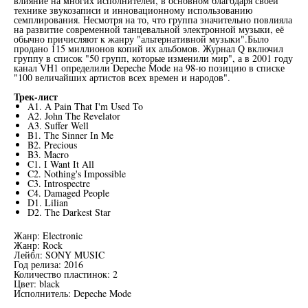
влияние на многих исполнителей, в основном благодаря своей
технике звукозаписи и инновационному использованию
семплирования. Несмотря на то, что группа значительно повлияла
на развитие современной танцевальной электронной музыки, её
обычно причисляют к жанру "альтернативной музыки".Было
продано 115 миллионов копий их альбомов. Журнал Q включил
группу в список "50 групп, которые изменили мир", а в 2001 году
канал VH1 определили Depeche Mode на 98-ю позицию в списке
"100 величайших артистов всех времен и народов".
Трек-лист
A1. A Pain That I'm Used To
A2. John The Revelator
A3. Suffer Well
B1. The Sinner In Me
B2. Precious
B3. Macro
C1. I Want It All
C2. Nothing's Impossible
C3. Introspectre
C4. Damaged People
D1. Lilian
D2. The Darkest Star
Жанр: Electronic
Жанр: Rock
Лейбл: SONY MUSIC
Год релиза: 2016
Количество пластинок: 2
Цвет: black
Исполнитель: Depeche Mode