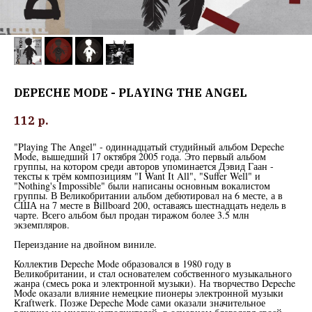
DEPECHE MODE - PLAYING THE ANGEL
112
р.
"Playing The Angel" - одиннадцатый студийный альбом Depeche
Mode, вышедший 17 октября 2005 года. Это первый альбом
группы, на котором среди авторов упоминается Дэвид Гаан -
тексты к трём композициям "I Want It All", "Suffer Well" и
"Nothing's Impossible" были написаны основным вокалистом
группы. В Великобритании альбом дебютировал на 6 месте, а в
США на 7 месте в Billboard 200, оставаясь шестнадцать недель в
чарте. Всего альбом был продан тиражом более 3.5 млн
экземпляров.
Переиздание на двойном виниле.
Коллектив Depeche Mode образовался в 1980 году в
Великобритании, и стал основателем собственного музыкального
жанра (смесь рока и электронной музыки). На творчество Depeche
Mode оказали влияние немецкие пионеры электронной музыки
Kraftwerk. Позже Depeche Mode сами оказали значительное