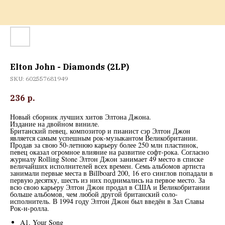
Elton John - Diamonds (2LP)
SKU:
602557681949
236
р.
Новый сборник лучших хитов Элтона Джона.
Издание на двойном виниле.
Британский певец, композитор и пианист сэр Элтон Джон
является самым успешным рок-музыкантом Великобритании.
Продав за свою 50-летнюю карьеру более 250 млн пластинок,
певец оказал огромное влияние на развитие софт-рока. Согласно
журналу Rolling Stone Элтон Джон занимает 49 место в списке
величайших исполнителей всех времен. Семь альбомов артиста
занимали первые места в Billboard 200, 16 его синглов попадали в
первую десятку, шесть из них поднимались на первое место. За
всю свою карьеру Элтон Джон продал в США и Великобритании
больше альбомов, чем любой другой британский соло-
исполнитель. В 1994 году Элтон Джон был введён в Зал Славы
Рок-н-ролла.
A1. Your Song