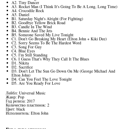
A2. Tiny Dancer
A3. Rocket Man (I Think It's Going To Be A Long, Long Time)
A4. Crocodile Rock
A5. Daniel
B1. Saturday Night's Alright (For Fighting)
B2. Goodbye Yellow Brick Road
B3. Candle In The Wind
B4. Bennie And The Jets
B5. Someone Saved My Live Tonight
C1. Don't Go Breaking My Heart (Elton John + Kiki Dee)
C2. Sorry Seems To Be The Hardest Word
C3. Song For Guy
C4. Blue Eyes
C5. I'm Still Standing
C6. I Guess That's Why They Call It The Blues
D1. Nikita
D2. Sacrifice
D3. Don't Let The Sun Go Down On Me (George Michael And
Elton John)
D4. Can You Feel The Love Tonight
D5. Are You Ready For Love
Лейбл: Universal Music
Жанр: Pop
Год релиза: 2017
Количество пластинок: 2
Цвет: black
Исполнитель: Elton John