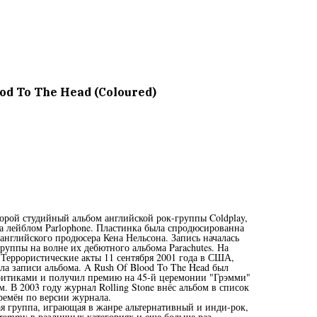
ood To The Head (Coloured)
торой студийный альбом английской рок-группы Coldplay,
а лейблом Parlophone. Пластинка была спродюсированна
нглийского продюсера Кена Нельсона. Запись началась
группы на волне их дебютного альбома Parachutes. На
 Террористические акты 11 сентября 2001 года в США,
ла записи альбома. A Rush Of Blood To The Head был
итиками и получил премию на 45-й церемонии "Грэмми"
. В 2003 году журнал Rolling Stone внёс альбом в список
ремён по версии журнала.
ая группа, играющая в жанре альтернативный и инди-рок,
rammy в различных категориях и еще больше раз