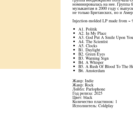
номинировалась на нее. Группа б
музыкантам в 2000 году с выпуск
не только Британских, но и Амер
Injection-molded LP made from ~ 9 
A1. Politik
A2. In My Place
A3. God Put A Smile Upon You
A4. The Scientist
A5. Clocks
B1. Daylight
B2. Green Eyes
B3. Warning Sign
B4. A Whisper
B5. A Rush Of Blood To The H
B6. Amsterdam
Жанр: Indie
Жанр: Rock
Лейбл: Parlophone
Год релиза: 2025
Цвет: black
Количество пластинок: 1
Исполнитель: Coldplay