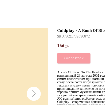
Coldplay - A Rush Of Bl
SKU:
5021732630872
166
р.
Out of stock
A Rush Of Blood To The Head - в
выпущенный 26 августа 2002 год
самим коллективом при помощи а
сразу после роста популярности 
тексты и музыку песен повлияли
произошедшие за неделю до нача
хорошо принят музыкальными кр
за лучший альтернативный альбом
500 величайших альбомов всех в
Coldplay - современная британск
группа неоднократно получала G