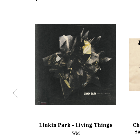
r Things
Linkin Park - Living Things
Ch
Picture
Sa
WM