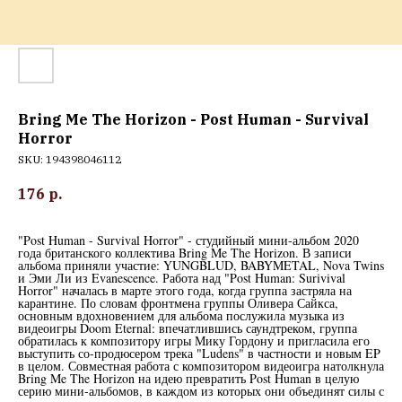
Bring Me The Horizon - Post Human - Survival
Horror
SKU:
194398046112
176
р.
"Post Human - Survival Horror" - студийный мини-альбом 2020
года британского коллектива Bring Me The Horizon. В записи
альбома приняли участие: YUNGBLUD, BABYMETAL, Nova Twins
и Эми Ли из Evanescence. Работа над "Post Human: Surivival
Horror" началась в марте этого года, когда группа застряла на
карантине. По словам фронтмена группы Оливера Сайкса,
основным вдохновением для альбома послужила музыка из
видеоигры Doom Eternal: впечатлившись саундтреком, группа
обратилась к композитору игры Мику Гордону и пригласила его
выступить со-продюсером трека "Ludens" в частности и новым EP
в целом. Совместная работа с композитором видеоигра натолкнула
Bring Me The Horizon на идею превратить Post Human в целую
серию мини-альбомов, в каждом из которых они объединят силы с