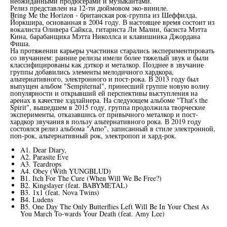
неожиданными продюсерами и музыкантами.
Релиз представлен на 12-ти дюймовом эко-виниле.
Bring Me the Horizon - британская рок-группа из Шеффилда,
Йоркшира, основанная в 2004 году. В настоящее время состоит из
вокалиста Оливера Сайкса, гитариста Ли Малии, басиста Мэтта
Кина, барабанщика Мэтта Николлса и клавишника Джордана
Фиша.
На протяжении карьеры участники старались экспериментировать
со звучанием: ранние релизы имели более тяжелый звук и были
классифицированы как дэткор и металкор. Позднее в звучание
группы добавились элементы мелодичного хардкора,
альтернативного, электронного и пост-рока. В 2013 году был
выпущен альбом "Sempiternal", принесший группе новую волну
популярности и открывший ей перспективы выступления на
аренах в качестве хэдлайнера. На следующем альбоме "That's the
Spirit", вышедшем в 2015 году, группа продолжила творческие
эксперименты, отказавшись от привычного металкор и пост-
хардкор звучания в пользу альтернативного рока. В 2019 году
состоялся релиз альбома "Amo", записанный в стиле электронной,
поп-рок, альтернативный рок, электропоп и хард-рок.
A1. Dear Diary,
A2. Parasite Eve
A3. Teardrops
A4. Obey (With YUNGBLUD)
B1. Itch For The Cure (When Will We Be Free?)
B2. Kingslayer (feat. BABYMETAL)
B3. 1x1 (feat. Nova Twins)
B4. Ludens
B5. One Day The Only Butterflies Left Will Be In Your Chest As
You March To-wards Your Death (feat. Amy Lee)