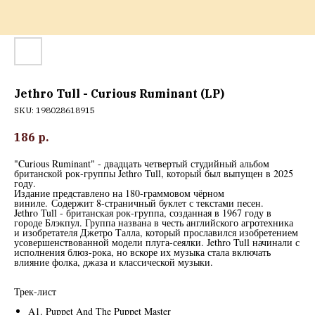
Jethro Tull - Curious Ruminant (LP)
SKU:
198028618915
186
р.
"Curious Ruminant" - двадцать четвертый студийный альбом
британской рок-группы Jethro Tull, который был выпущен в 2025
году.
Издание представлено на 180-граммовом чёрном
виниле. Содержит 8-страничный буклет с текстами песен.
Jethro Tull - британская рок-группа, созданная в 1967 году в
городе Блэкпул. Группа названа в честь английского агротехника
и изобретателя Джетро Талла, который прославился изобретением
усовершенствованной модели плуга-сеялки. Jethro Tull начинали с
исполнения блюз-рока, но вскоре их музыка стала включать
влияние фолка, джаза и классической музыки.
Трек-лист
A1. Puppet And The Puppet Master