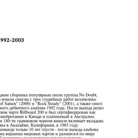
1992-2003
здание сборника популярных песен группы No Doubt,
 вошли синглы с трех студийных работ коллектива:
of Saturn" (2000) и "Rock Steady" (2001), а также сингл
нного дебютного альбома 1992 года. После выхода релиз
ском чарте Billboard 200 и был сертифицирован как
кобритании и Канаде и платиновый в Австралии.
м 180-ти граммовом черном виниле включает вкладыш.
ана в Анахайме, Калифорния, в 1985 году.
манде только 10 лет спустя - после выхода альбома
л на вершины мировых чартов и разошелся по миру
 Следующие две пластинки также получили