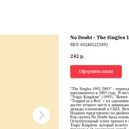
No Doubt - The Singles 
SKU:
602465213492
242
р.
Оформить заказ
"The Singles 1992-2003" - переи
выпущенного в 2003 году. В него
"Tragic Kingdom" (1995), "Return 
"Trapped in a Box" с их одноиме
достиг второго места в американ
дважды платиновый в США, Вели
Издание представлено на двойно
Рок-группа No Doubt была основ
Оглушительный успех пришел к ко
Tragic Kingdom, который взлете
тиражом в 16 миллионов копий.