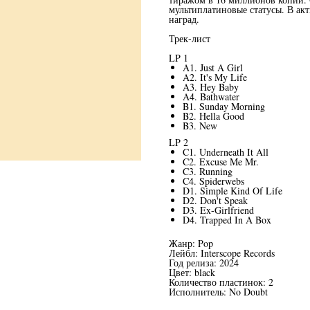
мультиплатиновые статусы. В ак
наград.
Трек-лист
LP 1
A1. Just A Girl
A2. It's My Life
A3. Hey Baby
A4. Bathwater
B1. Sunday Morning
B2. Hella Good
B3. New
LP 2
C1. Underneath It All
C2. Excuse Me Mr.
C3. Running
C4. Spiderwebs
D1. Simple Kind Of Life
D2. Don't Speak
D3. Ex-Girlfriend
D4. Trapped In A Box
Жанр: Pop
Лейбл: Interscope Records
Год релиза: 2024
Цвет: black
Количество пластинок: 2
Исполнитель: No Doubt