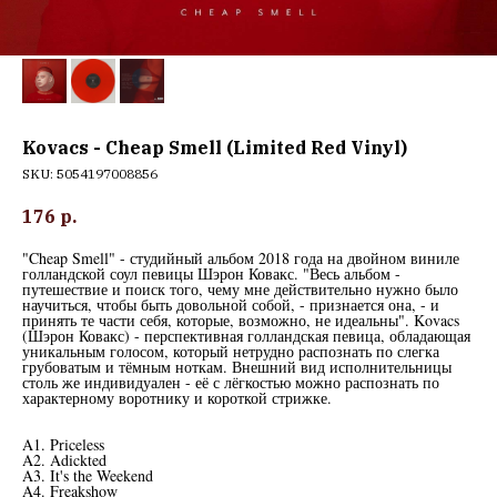
Kovacs - Cheap Smell (Limited Red Vinyl)
SKU:
5054197008856
176
р.
"Cheap Smell" - студийный альбом 2018 года на двойном виниле
голландской соул певицы Шэрон Ковакс. "Весь альбом -
путешествие и поиск того, чему мне действительно нужно было
научиться, чтобы быть довольной собой, - признается она, - и
принять те части себя, которые, возможно, не идеальны". Kovacs
(Шэрон Ковакс) - перспективная голландская певица, обладающая
уникальным голосом, который нетрудно распознать по слегка
грубоватым и тёмным ноткам. Внешний вид исполнительницы
столь же индивидуален - её с лёгкостью можно распознать по
характерному воротнику и короткой стрижке.
A1. Priceless
A2. Adickted
A3. It's the Weekend
A4. Freakshow