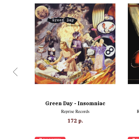
kie
Green Day - Insomniac
Reprise Records
R
172
р.