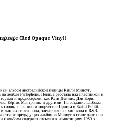
anguage (Red Opaque Vinyl)
йный альбом австралийской певицы Кайли Миноуг,
на лейбле Parlophone. Певица работала над пластинкой в
иторами и продюсерами, как Кэти Деннис, Дэн Кэри,
ас, Кёртис Мантроник и другими. На создание альбома
годов, в частности творчество Принса и Scritti Politti.
в жанрах синти-попа, электроклэша, хип-хопа и R&B.
ичается от предыдущих альбомов Миноуг в стиле данс-поп
ни с альбома содержат отсылки к композициям 1980-х