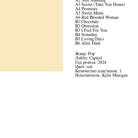
A3 Secret (Take You Home)
A4 Promises
A5 Sweet Music
A6 Red Blooded Woman
B1 Chocolate
B2 Obsession
B3 I Feel For You
B4 Someday
B5 Loving Days
B6 After Dark
Жанр: Pop
Лейбл: Capitol
Год релиза: 2024
Цвет: red
Количество пластинок: 1
Исполнитель: Kylie Minogue