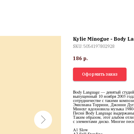
Kylie Minogue - Body L
SKU:
5054197802928
186
р.
Оформить заказ
Body Language — девятый студи
выпущенный 10 ноября 2003 года 
сотрудничестве с такими композ
Эмилиана Торрини, Джонни Дугл
Миноуг вдохновила музыка 1980-х 
Песни Body Language выдержаны 
Таким образом, этот альбом отл
с элементами диско. Многие пес
A1 Slow
A2 Still Standing