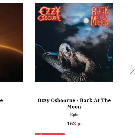
e
Ozzy Osbourne - Bark At The
Moon
Epic
162
р.