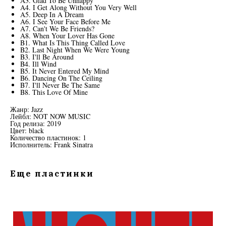
A3. Glad To Be Unhappy
A4. I Get Along Without You Very Well
A5. Deep In A Dream
A6. I See Your Face Before Me
A7. Can't We Be Friends?
A8. When Your Lover Has Gone
B1. What Is This Thing Called Love
B2. Last Night When We Were Young
B3. I'll Be Around
B4. Ill Wind
B5. It Never Entered My Mind
B6. Dancing On The Ceiling
B7. I'll Never Be The Same
B8. This Love Of Mine
Жанр: Jazz
Лейбл: NOT NOW MUSIC
Год релиза: 2019
Цвет: black
Количество пластинок: 1
Исполнитель: Frank Sinatra
Еще пластинки