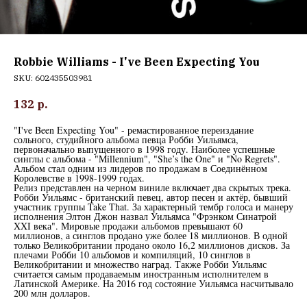
Robbie Williams - I've Been Expecting You
SKU:
602435503981
132
р.
"I've Been Expecting You" - ремастированное переиздание
сольного, студийного альбома певца Робби Уильямса,
первоначально выпущенного в 1998 году. Наиболее успешные
синглы с альбома - "Millennium", "She’s the One" и "No Regrets".
Альбом стал одним из лидеров по продажам в Соединённом
Королевстве в 1998-1999 годах.
Релиз представлен на черном виниле включает два скрытых трека.
Робби Уильямс - британский певец, автор песен и актёр, бывший
участник группы Take That. За характерный тембр голоса и манеру
исполнения Элтон Джон назвал Уильямса "Фрэнком Синатрой
XXI века". Мировые продажи альбомов превышают 60
миллионов, а синглов продано уже более 18 миллионов. В одной
только Великобритании продано около 16,2 миллионов дисков. За
плечами Робби 10 альбомов и компиляций, 10 синглов в
Великобритании и множество наград. Также Робби Уильямс
считается самым продаваемым иностранным исполнителем в
Латинской Америке. На 2016 год состояние Уильямса насчитывало
200 млн долларов.