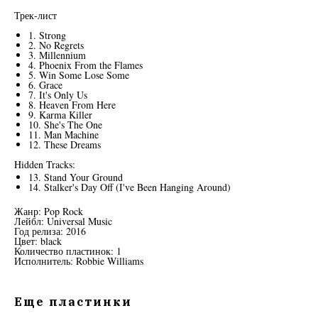
Трек-лист
1. Strong
2. No Regrets
3. Millennium
4. Phoenix From the Flames
5. Win Some Lose Some
6. Grace
7. It's Only Us
8. Heaven From Here
9. Karma Killer
10. She's The One
11. Man Machine
12. These Dreams
Hidden Tracks:
13. Stand Your Ground
14. Stalker's Day Off (I've Been Hanging Around)
Жанр: Pop Rock
Лейбл: Universal Music
Год релиза: 2016
Цвет: black
Количество пластинок: 1
Исполнитель: Robbie Williams
Еще пластинки