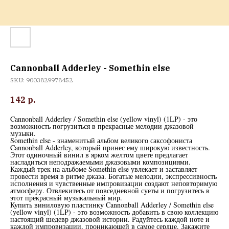
Cannonball Adderley - Somethin else
SKU:
9003829978452
142
р.
Cannonball Adderley / Somethin else (yellow vinyl) (1LP) - это
возможность погрузиться в прекрасные мелодии джазовой
музыки.
Somethin else - знаменитый альбом великого саксофониста
Cannonball Adderley, который принес ему широкую известность.
Этот одиночный винил в ярком желтом цвете предлагает
насладиться неподражаемыми джазовыми композициями.
Каждый трек на альбоме Somethin else увлекает и заставляет
провести время в ритме джаза. Богатые мелодии, экспрессивность
исполнения и чувственные импровизации создают неповторимую
атмосферу. Отвлекитесь от повседневной суеты и погрузитесь в
этот прекрасный музыкальный мир.
Купить виниловую пластинку Cannonball Adderley / Somethin else
(yellow vinyl) (1LP) - это возможность добавить в свою коллекцию
настоящий шедевр джазовой истории. Радуйтесь каждой ноте и
каждой импровизации, проникающей в самое сердце. Закажите