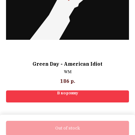
Green Day - American Idiot
WM
186
р.
В корзину
Out of stock
Tilda
Made on