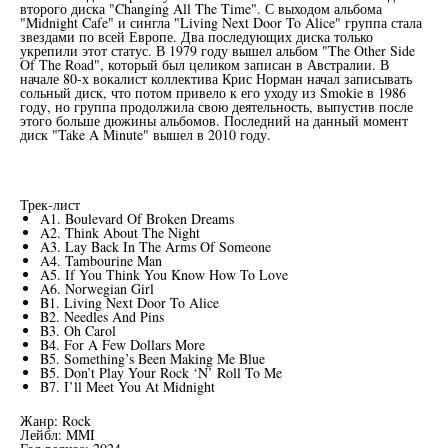
второго диска "Changing All The Time". С выходом альбома
"Midnight Cafe" и сингла "Living Next Door To Alice" группа стала
звездами по всей Европе. Два последующих диска только
укрепили этот статус. В 1979 году вышел альбом "The Other Side
Of The Road", который был целиком записан в Австралии. В
начале 80-х вокалист коллектива Крис Норман начал записывать
сольный диск, что потом привело к его уходу из Smokie в 1986
году, но группа продолжила свою деятельность, выпустив после
этого больше дюжины альбомов. Последний на данный момент
диск "Take A Minute" вышел в 2010 году.
Трек-лист
A1. Boulevard Of Broken Dreams
A2. Think About The Night
A3. Lay Back In The Arms Of Someone
A4. Tambourine Man
A5. If You Think You Know How To Love
A6. Norwegian Girl
B1. Living Next Door To Alice
B2. Needles And Pins
B3. Oh Carol
B4. For A Few Dollars More
B5. Something’s Been Making Me Blue
B5. Don’t Play Your Rock ‘N’ Roll To Me
B7. I’ll Meet You At Midnight
Жанр: Rock
Лейбл: MMI