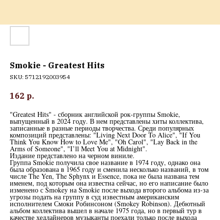
Smokie - Greatest Hits
SKU:
5712192003954
162
р.
"Greatest Hits" - сборник английской рок-группы Smokie,
выпущенный в 2024 году. В нем представлены хиты коллектива,
записанные в разные периоды творчества. Среди популярных
композиций представлены: "Living Next Door To Alice", "If You
Think You Know How to Love Me", "Oh Carol", "Lay Back in the
Arms of Someone", "I’ll Meet You at Midnight".
Издание представлено на черном виниле.
Группа Smokie получила свое название в 1974 году, однако она
была образована в 1965 году и сменила несколько названий, в том
числе The Yen, The Sphynx и Essence, пока не была названа тем
именем, под которым она известна сейчас, но его написание было
изменено с Smokey на Smokie после выхода второго альбома из-за
угрозы подать на группу в суд известным американским
исполнителем Смоки Робинсоном (Smokey Robinson). Дебютный
альбом коллектива вышел в начале 1975 года, но в первый тур в
качестве хедлайнеров музыканты поехали только после выхода