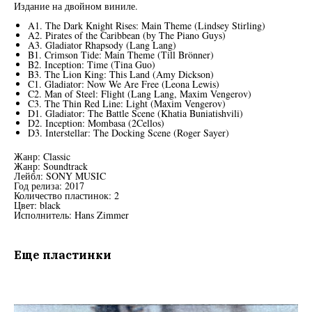
Издание на двойном виниле.
A1. The Dark Knight Rises: Main Theme (Lindsey Stirling)
A2. Pirates of the Caribbean (by The Piano Guys)
A3. Gladiator Rhapsody (Lang Lang)
B1. Crimson Tide: Main Theme (Till Brönner)
B2. Inception: Time (Tina Guo)
B3. The Lion King: This Land (Amy Dickson)
C1. Gladiator: Now We Are Free (Leona Lewis)
C2. Man of Steel: Flight (Lang Lang, Maxim Vengerov)
C3. The Thin Red Line: Light (Maxim Vengerov)
D1. Gladiator: The Battle Scene (Khatia Buniatishvili)
D2. Inception: Mombasa (2Cellos)
D3. Interstellar: The Docking Scene (Roger Sayer)
Жанр: Classic
Жанр: Soundtrack
Лейбл: SONY MUSIC
Год релиза: 2017
Количество пластинок: 2
Цвет: black
Исполнитель: Hans Zimmer
Еще пластинки