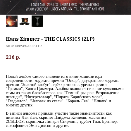
Hans Zimmer - THE CLASSICS (2LP)
SKU:
0889853228119
216
р.
Новый альбом самого знаменитого кино-композитора
современности, лауреата премии "Оскар", двукратного лауреата
премии "Золотой глобус", трёхкратного лауреата премии
"Грэмми", Ханса Циммера. Альбом включает ставшие культовыми
темы из таких блокбастеров как "Темный рыцарь: Возрождение
легенды", "Интерстеллар", "Пираты Карибского моря",
"Гладиатор", "Человек из стали", "Король Лев", "Начало" и
многих других.
В записи альбома приняли участие такие знаменитости как
пианист Лан Лан, скрипач Найджел Кеннеди, коллектив
2CELLOS, скрипачка Линдси Стирлинг, трубач Тиль Бреннер,
саксофонист Эми Диксон и другие.