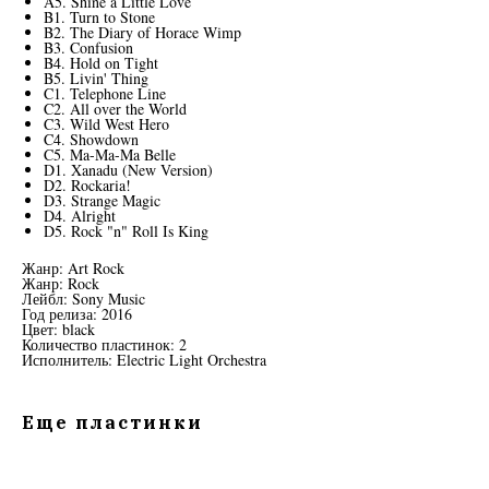
A5. Shine a Little Love
B1. Turn to Stone
B2. The Diary of Horace Wimp
B3. Confusion
B4. Hold on Tight
B5. Livin' Thing
C1. Telephone Line
C2. All over the World
C3. Wild West Hero
C4. Showdown
C5. Ma-Ma-Ma Belle
D1. Xanadu (New Version)
D2. Rockaria!
D3. Strange Magic
D4. Alright
D5. Rock "n" Roll Is King
Жанр: Art Rock
Жанр: Rock
Лейбл: Sony Music
Год релиза: 2016
Цвет: black
Количество пластинок: 2
Исполнитель: Electric Light Orchestra
Еще пластинки