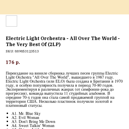
Electric Light Orchestra - All Over The World -
The Very Best Of (2LP)
SKU:
889853123513
176
р.
Переиздание на виниле сборника лучших песен группы Electric
Light Orchestra "All Over The World", вышедшего в 1987 году.
Electric Light Orchestra (или ELO) была создана в Британии в 1970
году, и особую популярность получила в период 70-80 годов.
Экспериментируя в различных жанрах (от симфонии-рока до
прогрессив), команда выпустила 11 студийных альбомов. В
середине 70-х годов она стала самой продаваемой группой на
территории США. Несколько пластинок получили золотой и
платиновый статусы.
A1. Mr. Blue Sky
A2. Evil Woman
A3. Don't Bring Me Down
A4. Sweet Talkin' Woman