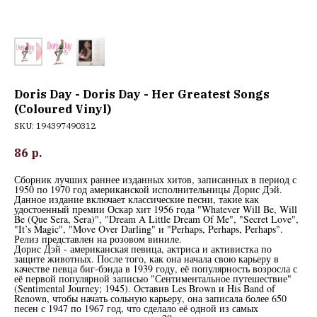
Doris Day - Doris Day - Her Greatest Songs
(Coloured Vinyl)
SKU:
194397490312
86
р.
Сборник лучших раннее изданных хитов, записанных в период с
1950 по 1970 год американской исполнительницы Дорис Дэй.
Данное издание включает классические песни, такие как
удостоенный премии Оскар хит 1956 года "Whatever Will Be, Will
Be (Que Sera, Sera)", "Dream A Little Dream Of Me", "Secret Love",
"It’s Magic", "Move Over Darling" и "Perhaps, Perhaps, Perhaps".
Релиз представлен на розовом виниле.
Дорис Дэй - американская певица, актриса и активистка по
защите животных. После того, как она начала свою карьеру в
качестве певца биг-бэнда в 1939 году, её популярность возросла с
её первой популярной записью "Сентиментальное путешествие"
(Sentimental Journey; 1945). Оставив Les Brown и His Band of
Renown, чтобы начать сольную карьеру, она записала более 650
песен с 1947 по 1967 год, что сделало её одной из самых