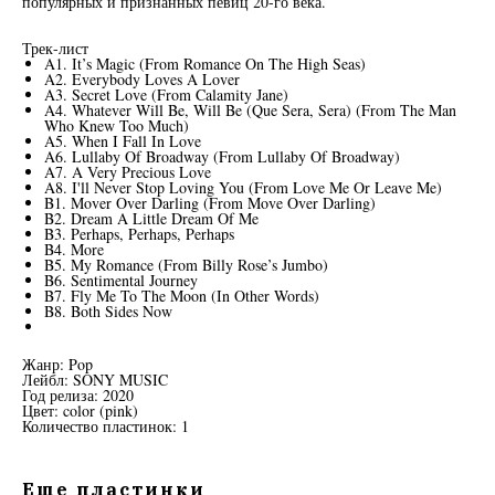
популярных и признанных певиц 20-го века.
Трек-лист
A1. It’s Magic (From Romance On The High Seas)
A2. Everybody Loves A Lover
A3. Secret Love (From Calamity Jane)
A4. Whatever Will Be, Will Be (Que Sera, Sera) (From The Man
Who Knew Too Much)
A5. When I Fall In Love
A6. Lullaby Of Broadway (From Lullaby Of Broadway)
A7. A Very Precious Love
A8. I'll Never Stop Loving You (From Love Me Or Leave Me)
B1. Mover Over Darling (From Move Over Darling)
B2. Dream A Little Dream Of Me
B3. Perhaps, Perhaps, Perhaps
B4. More
B5. My Romance (From Billy Rose’s Jumbo)
B6. Sentimental Journey
B7. Fly Me To The Moon (In Other Words)
B8. Both Sides Now
Жанр: Pop
Лейбл: SONY MUSIC
Год релиза: 2020
Цвет: color (pink)
Количество пластинок: 1
Еще пластинки