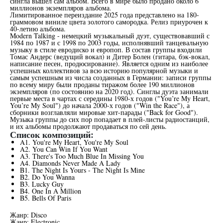
сингла вышел сам альбом. Всего в мире было продано около 6
миллионов экземпляров альбома.
Лимитированное переиздание 2025 года представлено на 180-
граммовом виниле цвета золотого самородка. Релиз приурочен к
40-летию альбома.
Modern Talking - немецкий музыкальный дуэт, существовавший с
1984 по 1987 и с 1998 по 2003 годы, исполнявший танцевальную
музыку в стиле евродиско и европоп. В состав группы входили
Томас Андерс (ведущий вокал) и Дитер Болен (гитара, бэк-вокал,
написание песен, продюсирование). Является одним из наиболее
успешных коллективов за всю историю популярной музыки и
самым успешным из числа созданных в Германии: записи группы
по всему миру были проданы тиражом более 190 миллионов
экземпляров (по состоянию на 2020 год). Синглы дуэта занимали
первые места в чартах с середины 1980-х годов ("You’re My Heart,
You’re My Soul") до начала 2000-х годов ("Win the Race"), а
сборники возглавляли мировые хит-парады ("Back for Good").
Музыка группы до сих пор попадает в плей-листы радиостанций,
и их альбомы продолжают продаваться по сей день.
Список композиций:
A1. You're My Heart, You're My Soul
A2. You Can Win If You Want
A3. There's Too Much Blue In Missing You
A4. Diamonds Never Made A Lady
B1. The Night Is Yours - The Night Is Mine
B2. Do You Wanna
B3. Lucky Guy
B4. One In A Million
B5. Bells Of Paris
Жанр: Disco
Жанр: Electronic