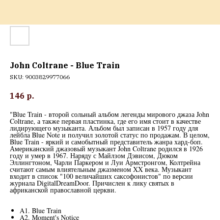
John Coltrane - Blue Train
SKU:
9003829977066
146
р.
"Blue Train - второй сольный альбом легенды мирового джаза John
Coltrane, а также первая пластинка, где его имя стоит в качестве
лидирующего музыканта. Альбом был записан в 1957 году для
лейбла Blue Note и получил золотой статус по продажам. В целом,
Blue Train - яркий и самобытный представитель жанра хард-боп.
Американский джазовый музыкант John Coltrane родился в 1926
году и умер в 1967. Наряду с Майлзом Дэвисом, Дюком
Эллингтоном, Чарли Паркером и Луи Армстронгом, Колтрейна
считают самым влиятельным джазменом XX века. Музыкант
входит в список "100 величайших саксофонистов" по версии
журнала DigitalDreamDoor. Причислен к лику святых в
африканской православной церкви.
A1. Blue Train
A2. Moment's Notice