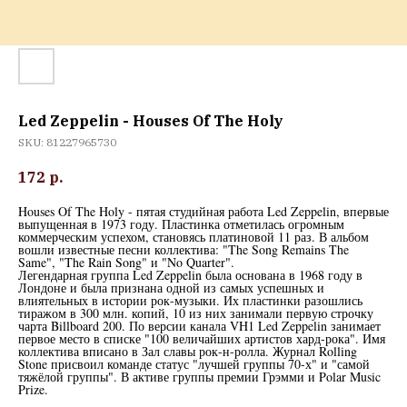
Led Zeppelin - Houses Of The Holy
SKU:
81227965730
172
р.
Houses Of The Holy - пятая студийная работа Led Zeppelin, впервые
выпущенная в 1973 году. Пластинка отметилась огромным
коммерческим успехом, становясь платиновой 11 раз. В альбом
вошли известные песни коллектива: "The Song Remains The
Same", "The Rain Song" и "No Quarter".
Легендарная группа Led Zeppelin была основана в 1968 году в
Лондоне и была признана одной из самых успешных и
влиятельных в истории рок-музыки. Их пластинки разошлись
тиражом в 300 млн. копий, 10 из них занимали первую строчку
чарта Billboard 200. По версии канала VH1 Led Zeppelin занимает
первое место в списке "100 величайших артистов хард-рока". Имя
коллектива вписано в Зал славы рок-н-ролла. Журнал Rolling
Stone присвоил команде статус "лучшей группы 70-х" и "самой
тяжёлой группы". В активе группы премии Грэмми и Polar Music
Prize.