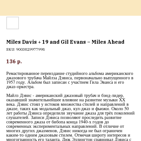
Miles Davis + 19 and Gil Evans – Miles Ahead
SKU:
9003829977998
136
р.
Ремастированное переиздание студийного альбома американского
джазового трубача Майлза Дэвиса, первоначально выпущенного в
1957 году. Альбом был записан с участием Гила Эванса и его
джаз-оркестра.
Майлз Дэвис - американский джазовый трубач и бэнд-лидер,
оказавший значительнейшее влияние на развитие музыки XX
века. Дэвис стоял у истоков множества стилей и направлений в
джазе, таких как модальный джаз, кул-джаз и фьюжн. Около 50
лет работы Дэвиса определили звучание джаза для трёх поколений
слушателей. Записи Дэвиса позволяют проследить развитие
современного джаза от бибопа конца 1940-х годов до
современных экспериментальных направлений. В отличие от
многих других джазменов, Дэвис никогда не был ограничен
каким-то одним джазовым стилем. Отмечая широту интересов и
многогранность его таланта, Дюк Эллингтон сравнивал Дэвиса с