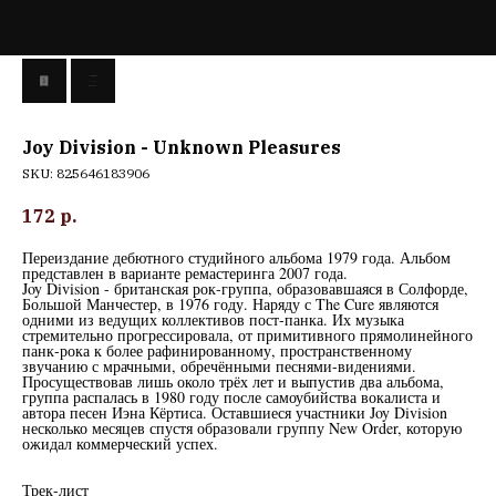
Joy Division - Unknown Pleasures
SKU:
825646183906
172
р.
Переиздание дебютного студийного альбома 1979 года. Альбом
представлен в варианте ремастеринга 2007 года.
Joy Division - британская рок-группа, образовавшаяся в Солфорде,
Большой Манчестер, в 1976 году. Наряду с The Cure являются
одними из ведущих коллективов пост-панка. Их музыка
стремительно прогрессировала, от примитивного прямолинейного
панк-рока к более рафинированному, пространственному
звучанию с мрачными, обречёнными песнями-видениями.
Просуществовав лишь около трёх лет и выпустив два альбома,
группа распалась в 1980 году после самоубийства вокалиста и
автора песен Иэна Кёртиса. Оставшиеся участники Joy Division
несколько месяцев спустя образовали группу New Order, которую
ожидал коммерческий успех.
Трек-лист