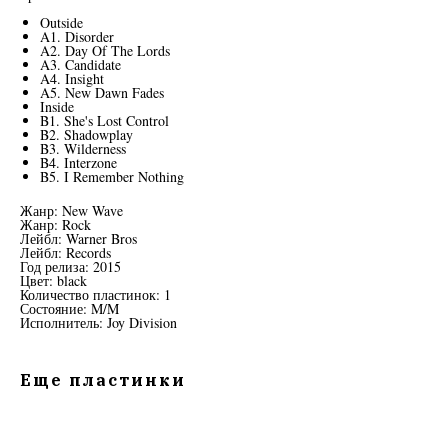
Outside
A1. Disorder
A2. Day Of The Lords
A3. Candidate
A4. Insight
A5. New Dawn Fades
Inside
B1. She's Lost Control
B2. Shadowplay
B3. Wilderness
B4. Interzone
B5. I Remember Nothing
Жанр: New Wave
Жанр: Rock
Лейбл: Warner Bros
Лейбл: Records
Год релиза: 2015
Цвет: black
Количество пластинок: 1
Состояние: M/M
Исполнитель: Joy Division
Еще пластинки