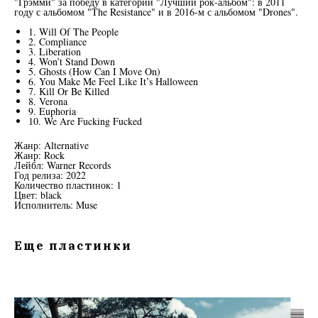
"Грэмми" за победу в категории "Лучший рок-альбом": в 2011
году с альбомом "The Resistance" и в 2016-м с альбомом "Drones".
1. Will Of The People
2. Compliance
3. Liberation
4. Won’t Stand Down
5. Ghosts (How Can I Move On)
6. You Make Me Feel Like It’s Halloween
7. Kill Or Be Killed
8. Verona
9. Euphoria
10. We Are Fucking Fucked
Жанр: Alternative
Жанр: Rock
Лейбл: Warner Records
Год релиза: 2022
Количество пластинок: 1
Цвет: black
Исполнитель: Muse
Еще пластинки