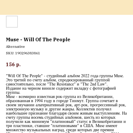
Muse - Will Of The People
Alternative
SKU:
190296383861
156
р.
"Will Of The People" - студийный альбом 2022 года группы Muse.
Это третий по счету альбом, спродюсированный группой
самостоятельно, после "The Resistance" и "The 2nd Law".
Издание на черном виниле содержит вкладку с фотографией
группы.
Muse - всемирно известная рок-группа из Великобритании,
образованная в 1994 году в городе Тинмут. Группа сочетает в
своем звучании альтернативный рок, арт-рок, прогрессивный рок,
электронную музыку и другие жанры. Коллектив получил
наибольшее признание благодаря своим живым выступлениям. На
счету группы восемь студийных альбомов, шесть из которых
получили как минимум "платиновый" статус в Великобритании и
три пластинки, ставшие "платиновыми" в США. Muse имеют
множество музыкальных наград, среди которых две премии