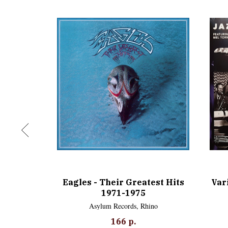
P)
Eagles - Their Greatest Hits
Var
1971-1975
Asylum Records, Rhino
166
р.