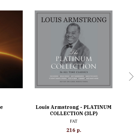
e
Louis Armstrong - PLATINUM
No
COLLECTION (3LP)
FAT
216
р.