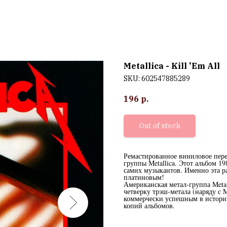
Metallica - Kill 'Em All
SKU:
602547885289
196
р.
Out of stock
Ремастированное виниловое переи
группы Metallica. Этот альбом 19
самих музыкантов. Именно эта р
платиновым!
Американская метал-группа Metal
четверку трэш-метала (наряду с M
коммерчески успешным в истори
копий альбомов.