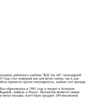
здание дебютного альбома "Kill 'em All" легендарной
83 года стал знаковым как для метал сцены, так и для
абота принесла группе популярность, альбом стал трижды
lica образовалась в 1981 году и входит в большую
egadeth, Anthrax и Slayer). Коллектив является самым
и метал-музыки, всего было продано 100 миллионов