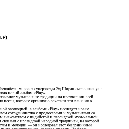
LP)
thematics», мировая суперзвезда Эд Ширан смело шагнул в
овав новый альбом «Play».
вязывают музыкальные традиции на протяжении всей
ю песен, которые органично сочетают эти влияния в
ной эволюцией, в альбоме «Play» исследует новые
вом сотрудничества с продюсерами и музыкантами со
м знакомством с индийской и персидской музыкальной
 связями с ирландской народной традицией, на которой
итмы и мелодии — он исследовал этот безграничный
му его отличительную, свежую сторону. На более