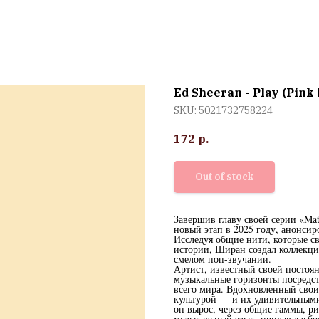
Ed Sheeran - Play (Pink 
SKU:
5021732758224
172
р.
Out of stock
Завершив главу своей серии «Ma
новый этап в 2025 году, анонсир
Исследуя общие нити, которые с
истории, Ширан создал коллекци
смелом поп-звучании.
Артист, известный своей постоян
музыкальные горизонты посредст
всего мира. Вдохновленный свои
культурой — и их удивительными
он вырос, через общие гаммы, р
музыкальный язык, придав альбо