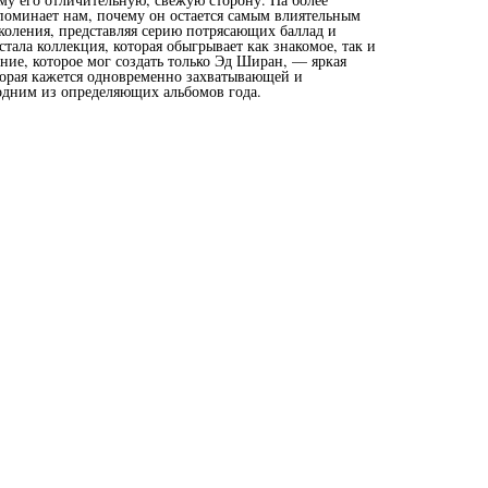
оминает нам, почему он остается самым влиятельным
коления, представляя серию потрясающих баллад и
стала коллекция, которая обыгрывает как знакомое, так и
ание, которое мог создать только Эд Ширан, — яркая
оторая кажется одновременно захватывающей и
одним из определяющих альбомов года.