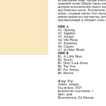
знакомой почве Ширан также нап
автором-исполнителем своего по
акустических песен. Результатом 
новое, создавая смелое поп-звуч
демонстрация его мастерства, к
преобразующей и обещает стать 
SIDE A
A1. Opening
A2. Sapphire
A3. Azizam
A4. Old Phone
A5. Symmetry
A6. Camera
A7. In Other Words
SIDE B
B1. A Little More
B2. Slowly
B3. Don't Look Down
B4. The Vow
B5. For Always
B6. Heaven
Жанр: Pop
Лейбл: Atlantic
Год релиза: 2025
Количество пластинок: 1
Цвет: pink
Исполнитель: Ed Sheeran