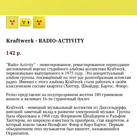
Kraftwerk - RADIO-ACTIVITY
142
р.
"Radio-Activity" - лимитированное, ремастированное переиздание
англоязычной версии студийного альбома коллектива Kraftwerk,
первоначально выпущенного в 1975 году. Это концептуальный
альбом группы, посвящённый на этот раз разнообразным аспектам
радио. Именно с этого альбома Kraftwerk стали работать в своём
классическом составе квартета (Хюттер, Шнайдер, Бартос, Флюр).
Релиз представлен на полупрозрачном желтом 180-граммовом
виниле и включает 16-ти страничный буклет.
Kraftwerk - немецкий музыкальный коллектив из Дюссельдорфа,
внёсший заметный вклад в развитие электронной музыки. Группа
была образована в 1968 году Флорианом Шнайдером и Ральфом
Хюттером, но широкую известность приобрела, став квартетом, в
который вошли также Вольфганг Флюр и Карл Бартос. Первым
объединением этих музыкантов был квинтет, называвшийся
Organisation.