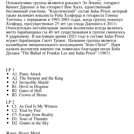
Основателями группы являются вокалист Эл Аткинс, гитарист
Кеннет Даунинг и бас-гитарист Йен Хилл, единственный
бессменный участник. "Классический" состав Judas Priest, который
также включает вокалиста Роба Хэлфорда и гитариста Гленна
Типтона, с перерывом в 1993-2003 годах, когда группу покинул
Хэлфорд, просуществовал 25 лет (до ухода Даунинга в 2011).
Относительно нестабильным звеном коллектива всегда являлось
место барабанщика (за 40 лет существования в группе сменилось
9 ударников). В настоящее время (2021 год) в составе Judas Priest
играет барабанщик Скотт Трэвис. Название группы является
каламбуром эмоционального восклицания "Jesus Christ!". Идея
назвать коллектив именно так появилась благодаря песне Боба
Дилана "The Ballad of Frankie Lee and Judas Priest" (1967).
LP 1
A1. Panic Attack
A2. The Serpent and the King
A3. Invincible Shield
B1. Devil in Disguise
B2. Gates of Hell
B3. Crown of Horns
LP 2
C1. As God Is My Witness
C2. Trial by Fire
C3. Escape from Reality
D1. Sons of Thunder
D2. Giants in the Sky
Жанр: Heavy Metal