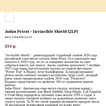
Judas Priest - Invincible Shield (2LP)
SKU:
196588516115
216
р.
"Invincible Shield" - девятнадцатый студийный альбом 2024 года
английской хэви-метал-группы Judas Priest. Его написание еще
началось в 2020 году, но из-за пандемии коллектив не смог
собраться вместе для записи. Анонс альбома произошел 7 октября
2023 года перед выступлением группы на первом фестивале
"Power Trip" в Индио, штат Калифорния. За продюсирование
релиза вновь отвечает гитарист коллектива Энди Снип, который
ранее также продюсировал альбом 2018 года "Firepower".
Издание представлено на двойном 180-ти граммовом черном
виниле.
Judas Priest - британская хэви-метал-группа, которая наряду с
такими коллективами, как Black Sabbath, Deep Purple, Led Zeppelin
и Uriah Heep определила звучание хэви-метала 1970-х годов, а
также оказала огромное влияние на дальнейшее развитие этого
стиля в целом. За 50 лет своей карьеры музыканты продали около
50 миллионов экземпляров альбомов по всему миру.