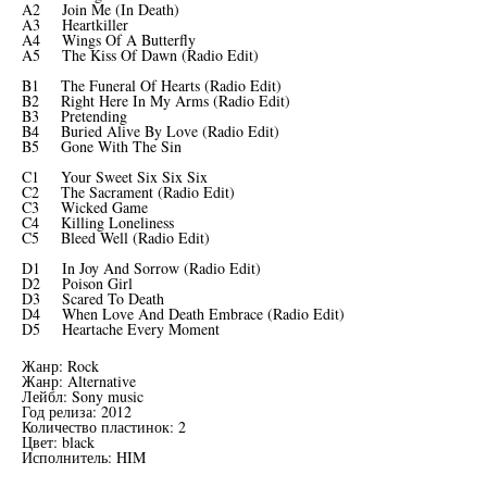
A2 Join Me (In Death)
A3 Heartkiller
A4 Wings Of A Butterfly
A5 The Kiss Of Dawn (Radio Edit)
B1 The Funeral Of Hearts (Radio Edit)
B2 Right Here In My Arms (Radio Edit)
B3 Pretending
B4 Buried Alive By Love (Radio Edit)
B5 Gone With The Sin
C1 Your Sweet Six Six Six
C2 The Sacrament (Radio Edit)
C3 Wicked Game
C4 Killing Loneliness
C5 Bleed Well (Radio Edit)
D1 In Joy And Sorrow (Radio Edit)
D2 Poison Girl
D3 Scared To Death
D4 When Love And Death Embrace (Radio Edit)
D5 Heartache Every Moment
Жанр: Rock
Жанр: Alternative
Лейбл: Sony music
Год релиза: 2012
Количество пластинок: 2
Цвет: black
Исполнитель: HIM