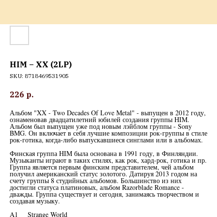
HIM – XX (2LP)
SKU:
8718469531905
226
р.
Альбом "XX - Two Decades Of Love Metal" - выпущен в 2012 году,
ознаменовав двадцатилетний юбилей создания группы HIM.
Альбом был выпущен уже под новым лэйблом группы - Sony
BMG. Он включает в себя лучшие композиции рок-группы в стиле
рок-готика, когда-либо выпускавшиеся синглами или в альбомах.
Финская группа HIM была основана в 1991 году, в Финляндии.
Музыканты играют в таких стилях, как рок, хард-рок, готика и пр.
Группа является первым финским представителем, чей альбом
получил американский статус золотого. Датируя 2013 годом на
счету группы 8 студийных альбомов. Большинство из них
достигли статуса платиновых, альбом Razorblade Romance -
дважды. Группа существует и сегодня, занимаясь творчеством и
создавая музыку.
A1 Strange World