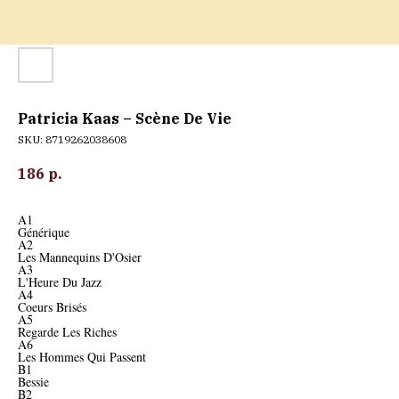
Patricia Kaas – Scène De Vie
SKU:
8719262038608
186
р.
A1
Générique
A2
Les Mannequins D'Osier
A3
L'Heure Du Jazz
A4
Coeurs Brisés
A5
Regarde Les Riches
A6
Les Hommes Qui Passent
B1
Bessie
B2