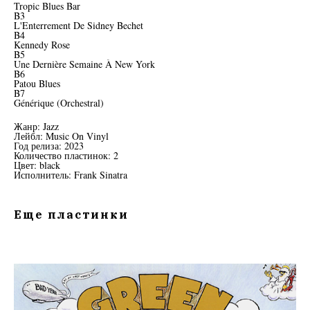
Tropic Blues Bar
B3
L'Enterrement De Sidney Bechet
B4
Kennedy Rose
B5
Une Dernière Semaine À New York
B6
Patou Blues
B7
Générique (Orchestral)
Жанр: Jazz
Лейбл: Music On Vinyl
Год релиза: 2023
Количество пластинок: 2
Цвет: black
Исполнитель: Frank Sinatra
Еще пластинки