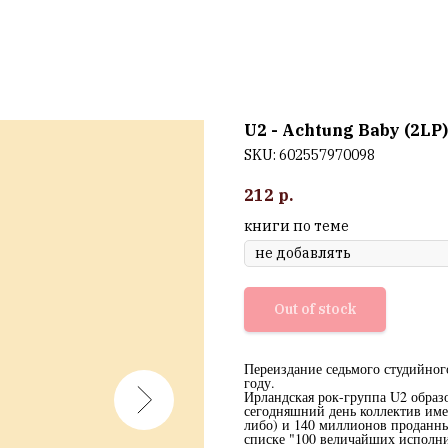
U2 - Achtung Baby (2LP)
SKU:
602557970098
212
р.
книги по теме
Out of stock
Переиздание седьмого студийног
году.
Ирландская рок-группа U2 образо
сегодняшний день коллектив имее
либо) и 140 миллионов проданны
списке "100 величайших исполнит