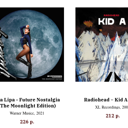
a Lipa - Future Nostalgia
Radiohead – Kid A
(The Moonlight Edition)
XL Recordings, 20
Warner Musicc, 2021
212
р.
226
р.