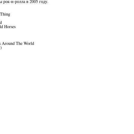
ы рок-н-ролла в 2005 году.
 Thing
d
ld Horses
s Around The World
)