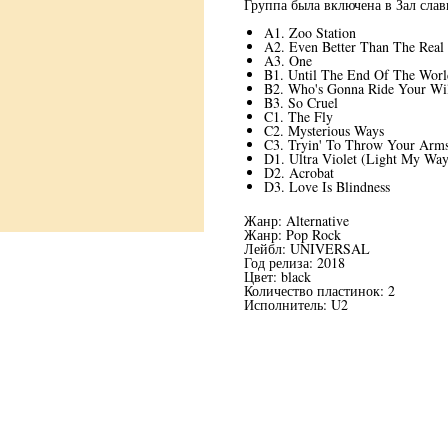
Группа была включена в Зал слав
A1. Zoo Station
A2. Even Better Than The Real
A3. One
B1. Until The End Of The Worl
B2. Who's Gonna Ride Your Wi
B3. So Cruel
C1. The Fly
C2. Mysterious Ways
C3. Tryin' To Throw Your Arm
D1. Ultra Violet (Light My Way
D2. Acrobat
D3. Love Is Blindness
Жанр: Alternative
Жанр: Pop Rock
Лейбл: UNIVERSAL
Год релиза: 2018
Цвет: black
Количество пластинок: 2
Исполнитель: U2