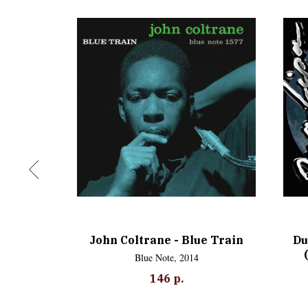
m Zero
John Coltrane - Blue Train
Du
 Limited
Blue Note, 2014
4
146
р.