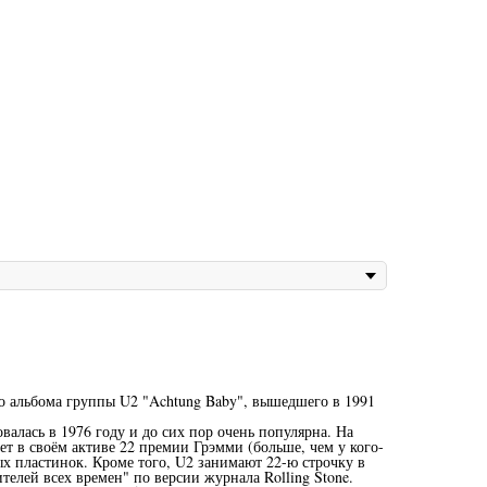
о альбома группы U2 "Achtung Baby", вышедшего в 1991
валась в 1976 году и до сих пор очень популярна. На
т в своём активе 22 премии Грэмми (больше, чем у кого-
х пластинок. Кроме того, U2 занимают 22-ю строчку в
елей всех времен" по версии журнала Rolling Stone.