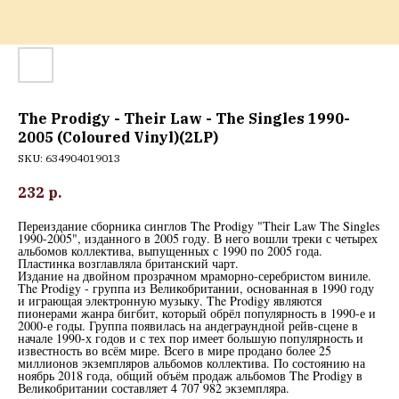
The Prodigy - Their Law - The Singles 1990-
2005 (Coloured Vinyl)(2LP)
SKU:
634904019013
232
р.
Переиздание сборника синглов The Prodigy "Their Law The Singles
1990-2005", изданного в 2005 году. В него вошли треки с четырех
альбомов коллектива, выпущенных с 1990 по 2005 года.
Пластинка возглавляла британский чарт.
Издание на двойном прозрачном мраморно-серебристом виниле.
The Prodigy - группа из Великобритании, основанная в 1990 году
и играющая электронную музыку. The Prodigy являются
пионерами жанра бигбит, который обрёл популярность в 1990-е и
2000-е годы. Группа появилась на андеграундной рейв-сцене в
начале 1990-х годов и с тех пор имеет большую популярность и
известность во всём мире. Всего в мире продано более 25
миллионов экземпляров альбомов коллектива. По состоянию на
ноябрь 2018 года, общий объём продаж альбомов The Prodigy в
Великобритании составляет 4 707 982 экземпляра.