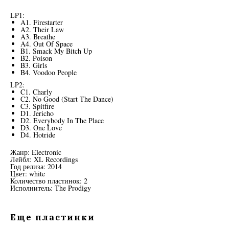
LP1:
A1. Firestarter
A2. Their Law
A3. Breathe
A4. Out Of Space
B1. Smack My Bitch Up
B2. Poison
B3. Girls
B4. Voodoo People
LP2:
C1. Charly
C2. No Good (Start The Dance)
C3. Spitfire
D1. Jericho
D2. Everybody In The Place
D3. One Love
D4. Hotride
Жанр: Electronic
Лейбл: XL Recordings
Год релиза: 2014
Цвет: white
Количество пластинок: 2
Исполнитель: The Prodigy
Еще пластинки