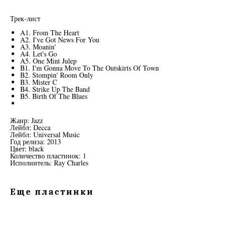
Трек-лист
A1. From The Heart
A2. I've Got News For You
A3. Moanin'
A4. Let's Go
A5. One Mint Julep
B1. I'm Gonna Move To The Outskirts Of Town
B2. Stompin' Room Only
B3. Mister C
B4. Strike Up The Band
B5. Birth Of The Blues
Жанр: Jazz
Лейбл: Decca
Лейбл: Universal Music
Год релиза: 2013
Цвет: black
Количество пластинок: 1
Исполнитель: Ray Charles
Еще пластинки