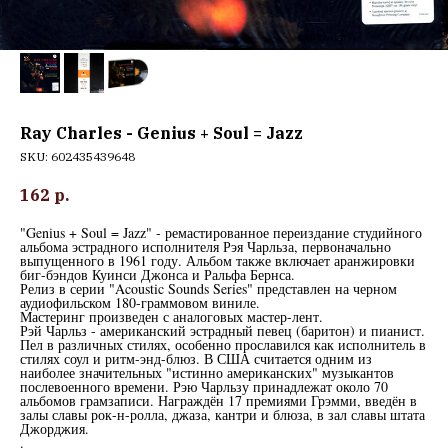
Ray Charles - Genius + Soul = Jazz
SKU:
602435439648
162
р.
"Genius + Soul = Jazz" - ремастированное переиздание студийного
альбома эстрадного исполнителя Рэя Чарльза, первоначально
выпущенного в 1961 году. Альбом также включает аранжировки
биг-бэндов Куинси Джонса и Ральфа Бернса.
Релиз в серии "Acoustic Sounds Series" представлен на черном
аудиофильском 180-граммовом виниле.
Мастеринг произведен с аналоговых мастер-лент.
Рэй Чарльз - американский эстрадный певец (баритон) и пианист.
Пел в различных стилях, особенно прославился как исполнитель в
стилях соул и ритм-энд-блюз. В США считается одним из
наиболее значительных "истинно американских" музыкантов
послевоенного времени. Рэю Чарльзу принадлежат около 70
альбомов грамзаписи. Награждён 17 премиями Грэмми, введён в
залы славы рок-н-ролла, джаза, кантри и блюза, в зал славы штата
Джорджия.
.