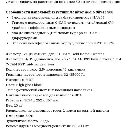
устанавливать на расстоянии не менее 30 см от стен помещения.
Особенности напольной акустики Monitor Audio Silver 300
3-полосная конструкция, два фазоинвертора HiVe II
Твитер с позолоченным С-CAM-куполом, 4-дюймовый СЧ-
драйвер с эффективным приводом
Два длинноходных 6-дюймовых вуфера с C-CAM-
диффузорами
Отлично демпфированный корпус, технологии RST и DCF
Диаметр ВЧ-динамика, дм: 1" C-CAM Gold Dome Tweeter
Диаметр СЧ/НЧ-динамика, мм: 2 x 6" C-CAM RST bass drivers, 1 x 4"
C-CAM RST mid-range driver
Количество полос: 2,5-полосная / 3 динамика
Границы частотного диапазона: 32 -35000 Гц
Материал: MDF
Цвет: High gloss black
Тип акустической системы: пассивная напольная
Максимальное звуковое давление: 116 dBA
Габариты: 1034 x 252 x 367 мм
Вес: 20 кг
Расположение фазоинвертора: 2 порта на задней панели
Импеданс: 8 Ом
Чувствительность: 90 дБ
Рекомендуемая мощность усилителя: 80-200 Вт