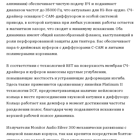
алюминия) обеспечивает чистую подачу ВЧ и поднимает
диапазон частот до 35000 Гц, что актуально для Hi-Res-аудио. СЧ-
драйвер оснащен C-CAM-диффузором и особой системой
привода, в которой катушка при любых условиях работы остается
в магнитном зазоре, что сводит к минимуму искажения. Оба
динамика имеют общий каплеобразный фланец, выступающий в
роли перфорированной защиты для твитера. Бас обеспечивает
пара 6-дюймовых вуферов с диффузорами C-CAM и литыми
полимерными корзинами.
В соответствии с технологией RST на поверхность мембран СЧ-
драйвера и вуферов нанесены круглые углубления,
повышающие жесткость и устраняющие деформации изгиба.
Здесь также применяется одолженная у линейки Platinum II
технология DCF, предусматривающая наличие нейлонового
кольца в месте присоединения звуковой катушки к диффузору.
Кольцо работает как демпфер в момент достижения частоты
разделения полос, благодаря чему подавляются искажения в
верхней рабочей полосе динамика.
Излучатели Monitor Audio Silver 300 механически развязаны с
лицевой панелью корпуса, так как крепятся посредством болтов-
стяжек к его задней стенке. При этом также повышается