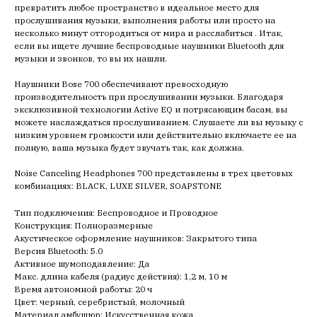
превратить любое пространство в идеальное место для
прослушивания музыки, выполнения работы или просто на
несколько минут отгородиться от мира и расслабиться . Итак,
если вы ищете лучшие беспроводные наушники Bluetooth для
музыки и звонков, то вы их нашли.
Наушники Bose 700 обеспечивают превосходную
производительность при прослушивании музыки. Благодаря
эксклюзивной технологии Active EQ и потрясающим басам, вы
можете наслаждаться прослушиванием. Слушаете ли вы музыку с
низким уровнем громкости или действительно включаете ее на
полную, ваша музыка будет звучать так, как должна.
Noise Canceling Headphones 700 представлены в трех цветовых
комбинациях: BLACK, LUXE SILVER, SOAPSTONE
Тип подключения: Беспроводное и Проводное
Конструкция: Полноразмерные
Акустическое оформление наушников: Закрытого типа
Версия Bluetooth: 5.0
Активное шумоподавление: Да
Макс. длина кабеля (радиус действия): 1,2 м, 10 м
Время автономной работы: 20 ч
Цвет: черный, серебристый, молочный
Материал амбушюр: Искусственная кожа