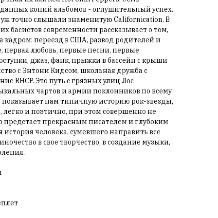
оданных копий альбомов - оглушительный успех.
 уж точно слышали знаменитую Californication. В
их басистов современности рассказывает о том,
за кадром: переезд в США, развод родителей и
, первая любовь, первые песни, первые
ступки, джаз, фанк, прыжки в бассейн с крыши
ство с Энтони Кидсом, школьная дружба с
ние RHCP. Это путь с грязных улиц Лос-
ыкальных чартов и армии поклонников по всему
ы, показывает нам типичную историю рок-звезды,
о, легко и поэтично, при этом совершенно не
о предстает прекрасным писателем и глубоким
я история человека, сумевшего направить все
иночество в свое творчество, в создание музыки,
ления.
и
еплет