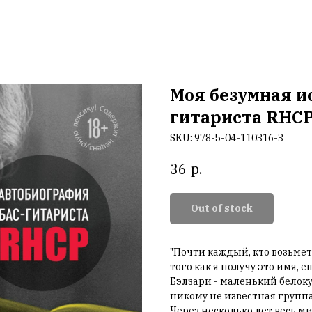
Моя безумная и
гитариста RHCP (
SKU:
978-5-04-110316-3
р.
36
Out of stock
"Почти каждый, кто возьметс
того как я получу это имя, 
Бэлзари - маленький белоку
никому не известная группа
Через несколько лет весь мир