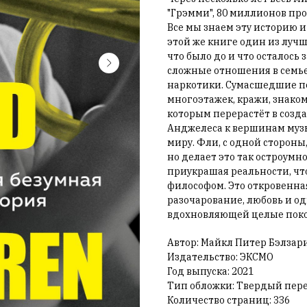
"Грэмми", 80 миллионов пр
Все мы знаем эту историю и
этой же книге один из лучш
что было до и что осталось 
сложные отношения в семье
наркотики. Сумасшедшие по
многоэтажек, кражи, знаком
которым перерастёт в созда
Анджелеса к вершинам муз
миру. Фли, с одной сторон
но делает это так остроумн
приукрашая реальности, чт
философом. Это откровенна
разочарование, любовь и од
вдохновляющей целые поко
Автор: Майкл Питер Бэлзар
Издательство: ЭКСМО
Год выпуска: 2021
Тип обложки: Твердый пер
Количество страниц: 336