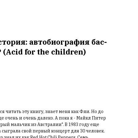
стория: автобиография бас-
Acid for the children)
я читать эту книгу, знает меня как Фли. Но до
еще очень и очень далеко. А пока я - Майкл Питер
рый мальчик из Австралии". В 1983 году еще
 сыграла свой первый концерт для 30 человек.
 знал их как Red Hot Chili Peppers. Семь