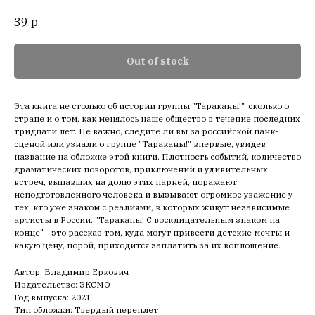
39
р.
Out of stock
Эта книга не столько об истории группы "Тараканы!", сколько о
стране и о том, как менялось наше общество в течение последних
тридцати лет. Не важно, следите ли вы за российской панк-
сценой или узнали о группе "Тараканы!" впервые, увидев
название на обложке этой книги. Плотность событий, количество
драматических поворотов, приключений и удивительных
встреч, выпавших на долю этих парней, поражают
неподготовленного человека и вызывают огромное уважение у
тех, кто уже знаком с реалиями, в которых живут независимые
артисты в России. "Тараканы! С восклицательным знаком на
конце" - это рассказ том, куда могут привести детские мечты и
какую цену, порой, приходится заплатить за их воплощение.
Автор: Владимир Еркович
Издательство: ЭКСМО
Год выпуска: 2021
Тип обложки: Твердый переплет