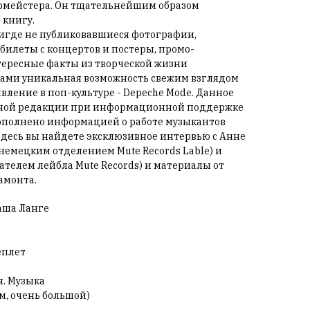
рмейстера. Он тщательнейшим образом
 книгу.
игде не публиковавшиеся фотографии,
илеты с концертов и постеры, промо-
тересные факты из творческой жизни
вами уникальная возможность свежим взглядом
вление в поп-культуре - Depeche Mode. Данное
нной редакции при информационной поддержке
дополнено информацией о работе музыкантов
е здесь вы найдете эксклюзивное интервью с Анне
емецким отделением Mute Records Lable) и
телем лейбла Mute Records) и материалы от
амонта.
Саша Ланге
еплет
. Музыка
мм, очень большой)