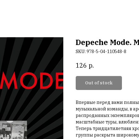
Depeche Mode. 
SKU:
978-5-04-110548-8
р.
126
Out of stock
Впервые перед вами полны
музыкальной команды, в ар
распроданных экземпляров 
масштабные туры, влюбленн
Теперь тридцатилетняя хр
группы раскрыта широкому 