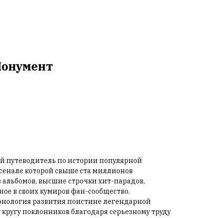
Монумент
й путеводитель по истории популярной
сенале которой свыше ста миллионов
альбомов, высшие строчки хит-парадов,
ое в своих кумиров фан-сообщество.
онология развития поистине легендарной
кругу поклонников благодаря серьезному труду