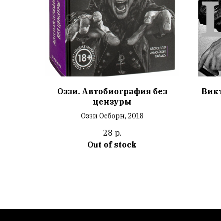
Оззи. Автобиография без
Викт
цензуры
Оззи Осборн, 2018
28
р.
Out of stock