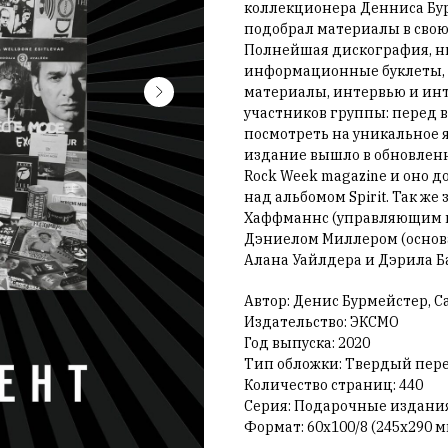
коллекционера Денниса Бу
подобрал материалы в свою
Полнейшая дискография, н
информационные буклеты, б
материалы, интервью и ин
участников группы: перед 
посмотреть на уникальное я
издание вышло в обновле
Rock Week magazine и оно 
над альбомом Spirit. Так ж
Хаффманнс (управляющим н
Дэниелом Миллером (основа
Алана Уайлдера и Дэрила Б
Автор: Денис Бурмейстер, 
Издательство: ЭКСМО
Год выпуска: 2020
Тип обложки: Твердый пер
Количество страниц: 440
Серия: Подарочные издания
Формат: 60х100/8 (245х290 